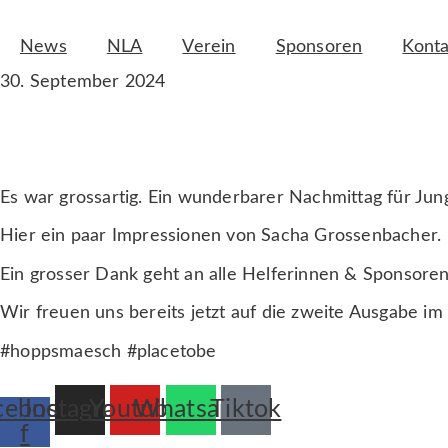
Zum
Inhalt
News
NLA
Verein
Sponsoren
Konta
springen
30. September 2024
1. SM’AESCH-LOTTO-
Es war grossartig. Ein wunderbarer Nachmittag für Jun
Hier ein paar Impressionen von Sacha Grossenbacher.
Ein grosser Dank geht an alle Helferinnen & Sponsoren
Wir freuen uns bereits jetzt auf die zweite Ausgabe im
#hoppsmaesch #placetobe
cebook-
Instagram
Youtube
Whatsapp
Tiktok
f