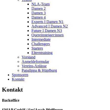
NLA-Team
Damen 2
Damen 3
Damen 4
Experts I Damen N1
Advanced I Damen N2
Future I Damen N3
Quereinsteiger:innen
Intermediate
Challengers
Starters
Elterntraining
Vorstand
Anmeldeformular
Vereins-Anlässe
Papalippa & Hüpfburg
Sponsoren
Kontakt
Kontakt
Backoffice
SMAP GmbH / Sm’Aesch Pfeffingen