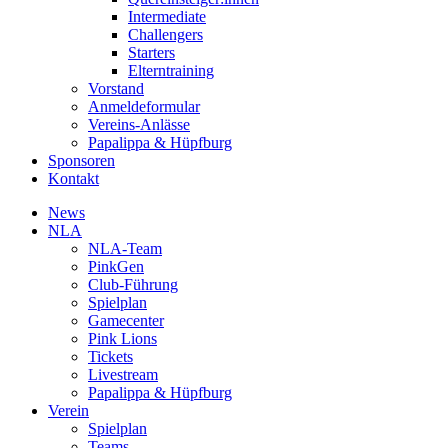
Intermediate
Challengers
Starters
Elterntraining
Vorstand
Anmeldeformular
Vereins-Anlässe
Papalippa & Hüpfburg
Sponsoren
Kontakt
News
NLA
NLA-Team
PinkGen
Club-Führung
Spielplan
Gamecenter
Pink Lions
Tickets
Livestream
Papalippa & Hüpfburg
Verein
Spielplan
Teams