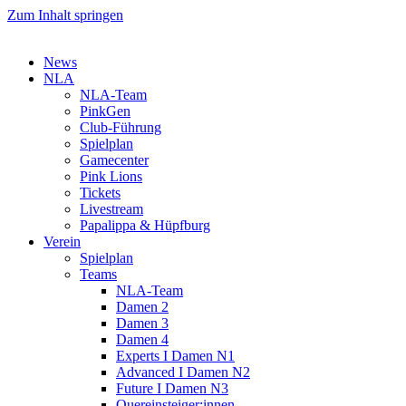
Zum Inhalt springen
News
NLA
NLA-Team
PinkGen
Club-Führung
Spielplan
Gamecenter
Pink Lions
Tickets
Livestream
Papalippa & Hüpfburg
Verein
Spielplan
Teams
NLA-Team
Damen 2
Damen 3
Damen 4
Experts I Damen N1
Advanced I Damen N2
Future I Damen N3
Quereinsteiger:innen