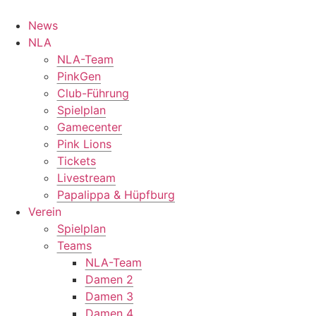
Zum
Inhalt
News
springen
NLA
NLA-Team
PinkGen
Club-Führung
Spielplan
Gamecenter
Pink Lions
Tickets
Livestream
Papalippa & Hüpfburg
Verein
Spielplan
Teams
NLA-Team
Damen 2
Damen 3
Damen 4