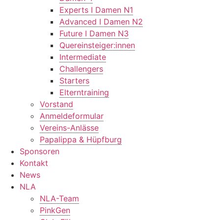
Experts I Damen N1
Advanced I Damen N2
Future I Damen N3
Quereinsteiger:innen
Intermediate
Challengers
Starters
Elterntraining
Vorstand
Anmeldeformular
Vereins-Anlässe
Papalippa & Hüpfburg
Sponsoren
Kontakt
News
NLA
NLA-Team
PinkGen